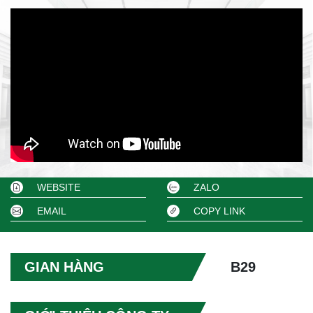
WEBSITE
ZALO
EMAIL
COPY LINK
GIAN HÀNG
B29