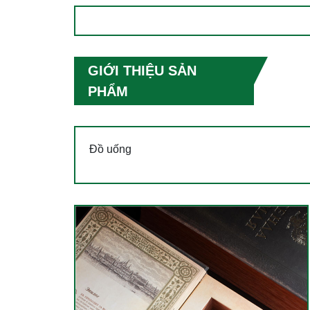
GIỚI THIỆU SẢN
PHẨM
Đồ uống