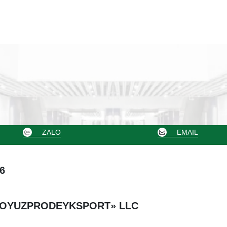
ZALO
EMAIL
6
OYUZPRODEYKSPORT» LLC