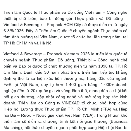
Triển lãm Quốc tế Thực phẩm và Đồ uống Việt nam – Công nghệ
thiết bị chế biến, bao bì đóng gói Thực phẩm và Đồ uống –
Vietfood & Beverage – Propack HCM City sẽ được diễn ra từ ngày
6-8/8/2026. Đây là Triển lãm Quốc tế chuyên ngành Thực phẩm có
tầm ảnh hưởng tại Việt Nam, được tổ chức hai lần trong năm, tại
TP Hồ Chí Minh và Hà Nội.
Vietfood & Beverage – Propack Vietnam 2026 là triển lãm quốc tế
chuyên ngành Thực phẩm, Đồ uống, Thiết bị – Công nghệ chế
biến và Bao bì được tổ chức thường niên từ năm 1996 tại TP. Hồ
Chí Minh. Đánh dấu 30 năm phát triển, triển lãm tiếp tục khẳng
định vị thế là sự kiện xúc tiến thương mại hàng đầu của ngành
F&B tại Việt Nam, quy tụ hơn 1.400 gian hàng, 1.000+ doanh
nghiệp đến từ 20+ quốc gia và vùng lãnh thổ, mang đến cơ hội kết
nối giao thương, cập nhật công nghệ và mở rộng hợp tác kinh
doanh. Triển lãm do Công ty VINEXAD tổ chức, phối hợp cùng
Hiệp hội Lương thực Thực phẩm TP. Hồ Chí Minh (FFA) và Hiệp
hội Bia – Rượu – Nước giải khát Việt Nam (VBA). Trong khuôn khổ
triển lãm sẽ diễn ra chương trình kết nối giao thương (Business
Matching), hội thảo chuyên ngành phối hợp cùng Hiệp hội Bao bì