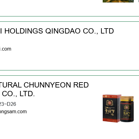
I HOLDINGS QINGDAO CO., LTD
i.com
TURAL CHUNNYEON RED
CO., LTD.
23~D26
ongsam.com