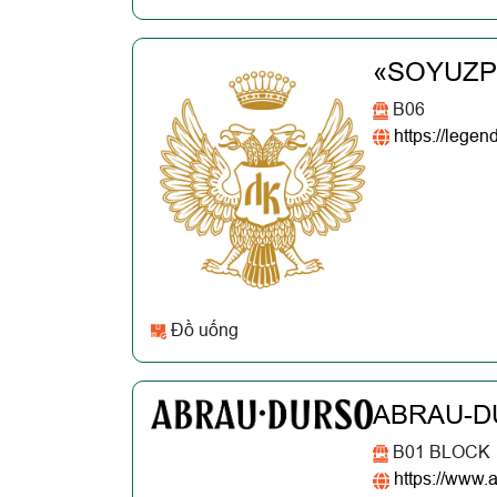
«SOYUZP
B06
https://legen
Đồ uống
ABRAU-D
B01 BLOCK
https://www.