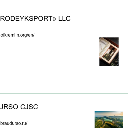
RODEYKSPORT» LLC
dofkremlin.org/en/
URSO CJSC
abraudurso.ru/