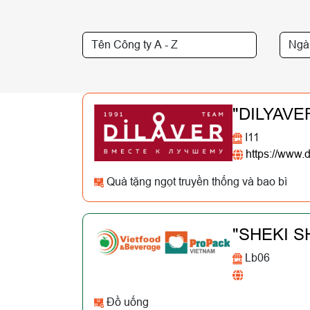
"DILYAV
I11
https://www.d
Quà tặng ngọt truyền thống và bao bì
"SHEKI S
Lb06
Đồ uống