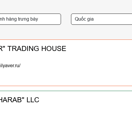
ER" TRADING HOUSE
ilyaver.ru/
HARAB" LLC