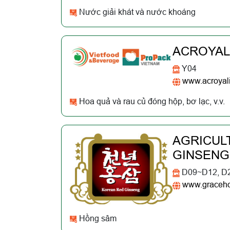
Nước giải khát và nước khoáng
ACROYAL
Y04
www.acroyal
Hoa quả và rau củ đóng hộp, bơ lạc, v.v.
AGRICUL
GINSENG 
D09~D12, D
www.graceh
Hồng sâm