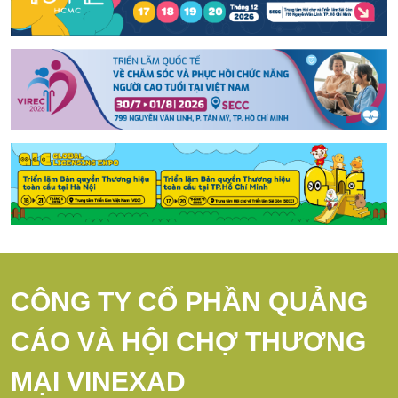
CÔNG TY CỔ PHẦN QUẢNG
CÁO VÀ HỘI CHỢ THƯƠNG
MẠI VINEXAD