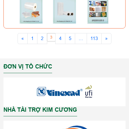
3
«
1
2
4
5
…
113
»
ĐƠN VỊ TỔ CHỨC
NHÀ TÀI TRỢ KIM CƯƠNG