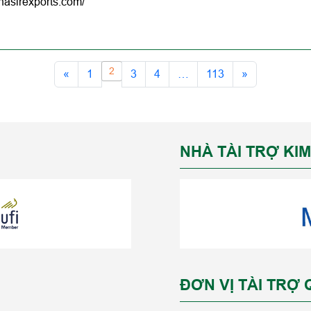
lnasirexports.com/
2
«
1
3
4
…
113
»
NHÀ TÀI TRỢ KI
ĐƠN VỊ TÀI TRỢ