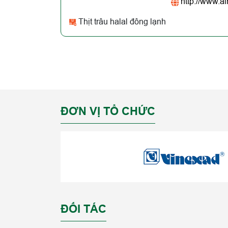
http://www.a
Thịt trâu halal đông lạnh
ĐƠN VỊ TỔ CHỨC
ĐỐI TÁC