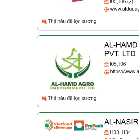
I05, I06 (2)
www.alduaa
Thịt trâu đã lọc xương
AL-HAMD
PVT. LTD
I05, I06
https://www.
Thịt trâu đã lọc xương
AL-NASIR
H33, H34