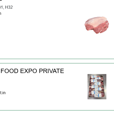
31, H32
n
 FOOD EXPO PRIVATE
t.in