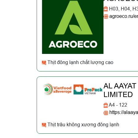
H03, H04, H
agroeco.ru/e
Thịt đông lạnh chất lượng cao
AL AAYAT
LIMITED
A4 - 122
https://alaaya
Thịt trâu không xương đông lạnh