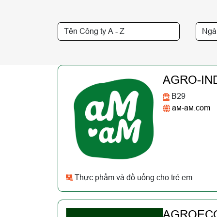
AGRO-IN
B29
ам-ам.com
Thực phẩm và đồ uống cho trẻ em
AGROEC