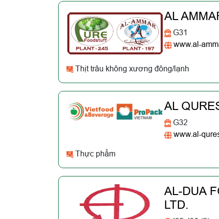
AL AMMA
G31
www.al-amma
Thịt trâu không xương đông/lạnh
AL QURE
G32
www.al-qure
Thực phẩm
AL-DUA 
LTD.